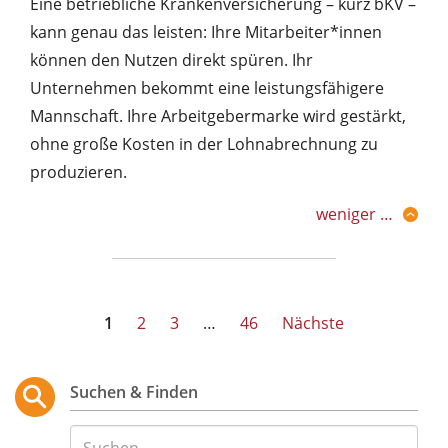
Eine betriebliche Krankenversicherung – kurz bKV –
kann genau das leisten: Ihre Mitarbeiter*innen
können den Nutzen direkt spüren. Ihr
Unternehmen bekommt eine leistungsfähigere
Mannschaft. Ihre Arbeitgebermarke wird gestärkt,
ohne große Kosten in der Lohnabrechnung zu
produzieren.
weniger …
Seitennummerierung
1
2
3
…
46
Nächste
der
Beiträge
Suchen & Finden
Suche