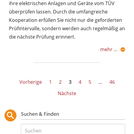
ihre elektrischen Anlagen und Geräte vom TÜV
überprüfen lassen. Durch die umfangreiche
Kooperation erfüllen Sie nicht nur die geforderten
Prüfintervalle, sondern werden auch regelmäßig an
die nächste Prüfung erinnert.
mehr …
Seitennummerierung
Vorherige
1
2
3
4
5
…
46
der
Nächste
Beiträge
Suchen & Finden
Suche