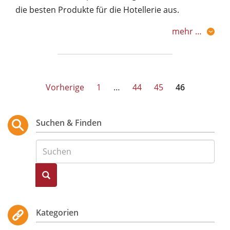
die besten Produkte für die Hotellerie aus.
mehr …
Seitennummerierung
Vorherige
1
…
44
45
46
der
Beiträge
Suchen & Finden
Suche
Kategorien