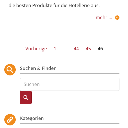
die besten Produkte für die Hotellerie aus.
mehr …
Seitennummerierung
Vorherige
1
…
44
45
46
der
Beiträge
Suchen & Finden
Suche
Kategorien