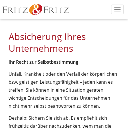
Fritz
Sachverständige
Togg
&
und
navi
Fritz
Versicherungsmakler
für
Absicherung Ihres
Hotels
und
Unternehmens
Discos.
Ihr Recht zur Selbstbestimmung
Unfall, Krankheit oder den Verfall der körperlichen
bzw. geistigen Leistungsfähigkeit – jeden kann es
treffen. Sie können in eine Situation geraten,
wichtige Entscheidungen für das Unternehmen
nicht mehr selbst beantworten zu können.
Deshalb: Sichern Sie sich ab. Es empfiehlt sich
frühzeitig darüber nachzudenken, wem man die