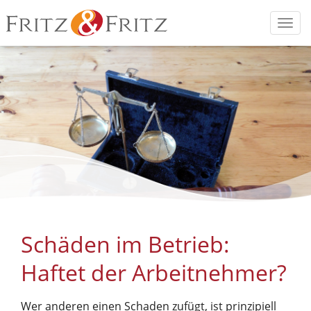
Fritz
Sachverständige
Togg
&
und
navi
Fritz
Versicherungsmakler
für
Hotels
und
Discos.
Schäden im Betrieb:
Haftet der Arbeitnehmer?
Wer anderen einen Schaden zufügt, ist prinzipiell