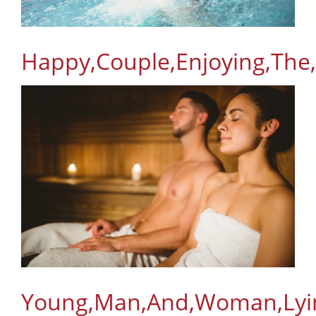
Happy,Couple,Enjoying,The
Young,Man,And,Woman,Lyi