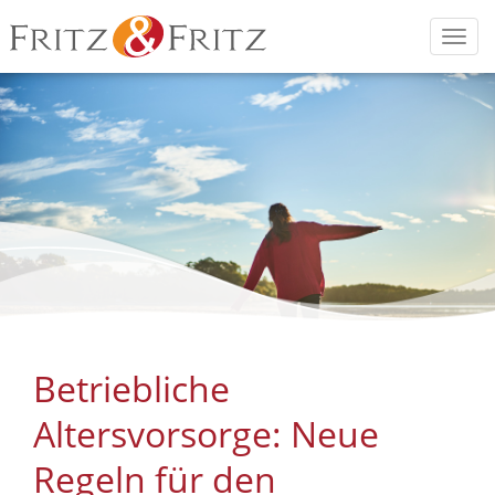
Fritz
Sachverständige
Togg
&
und
navi
Fritz
Versicherungsmakler
für
Hotels
und
Discos.
Betriebliche
Altersvorsorge: Neue
Regeln für den