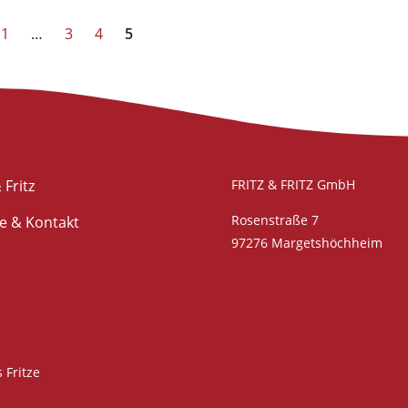
1
…
3
4
5
 Fritz
FRITZ & FRITZ GmbH
Rosenstraße 7
ce & Kontakt
97276 Margetshöchheim
 Fritze